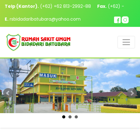
Telp (Kantor).
(+62) +62 813-2992-88
Fax.
(+62) -
E.
rsbidadaribatubara@yahoo.com